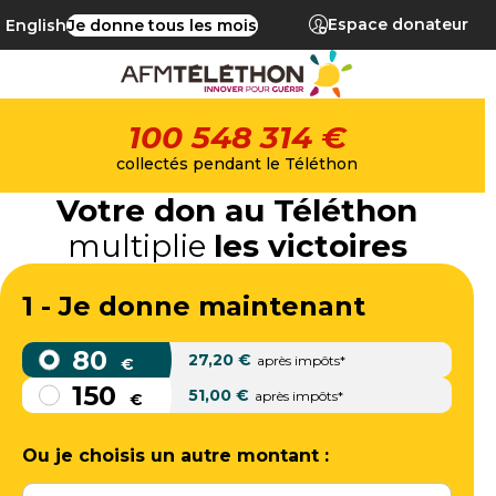
Espace donateur
English
Je donne tous les mois
100 548 314 €
collectés pendant le Téléthon
Votre don au Téléthon
multiplie
les victoires
1 - Je donne maintenant
80
27,20
€
après impôts*
€
150
51,00
€
après impôts*
€
Ou je choisis un autre montant :