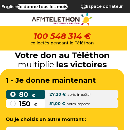
Espace donateur
English
Je donne tous les mois
100 548 314 €
collectés pendant le Téléthon
Votre don au Téléthon
multiplie
les victoires
1 - Je donne maintenant
80
27,20
€
après impôts*
€
150
51,00
€
après impôts*
€
Ou je choisis un autre montant :