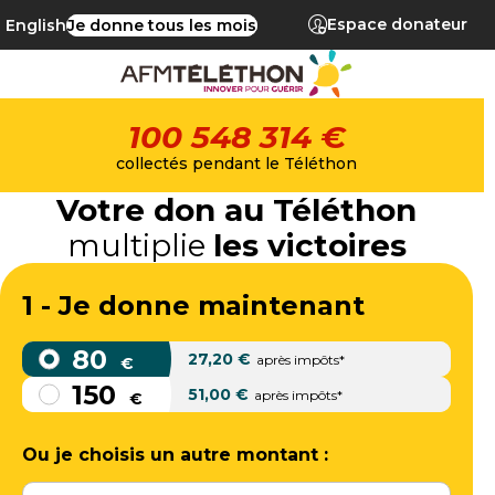
Espace donateur
English
Je donne tous les mois
100 548 314 €
collectés pendant le Téléthon
Votre don au Téléthon
multiplie
les victoires
1 - Je donne maintenant
80
27,20
€
après impôts*
€
150
51,00
€
après impôts*
€
Ou je choisis un autre montant :