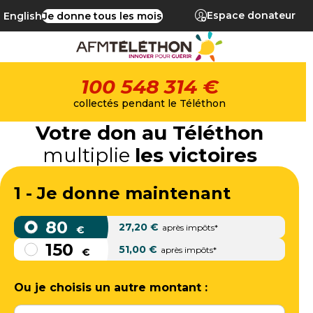
Espace donateur
English
Je donne tous les mois
100 548 314 €
collectés pendant le Téléthon
Votre don au Téléthon
multiplie
les victoires
1 - Je donne maintenant
80
27,20
€
après impôts*
€
150
51,00
€
après impôts*
€
Ou je choisis un autre montant :